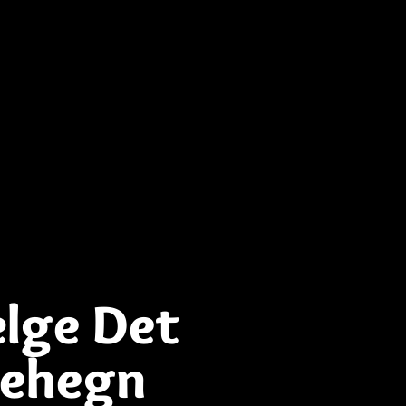
ælge Det
vehegn