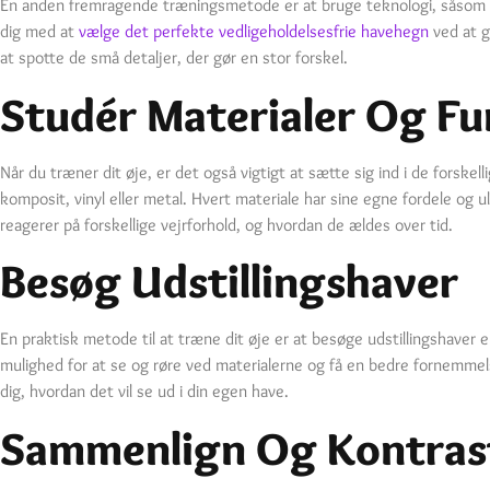
En anden fremragende træningsmetode er at bruge teknologi, såsom aug
dig med at
vælge det perfekte vedligeholdelsesfrie havehegn
ved at g
at spotte de små detaljer, der gør en stor forskel.
Studér Materialer Og Fu
Når du træner dit øje, er det også vigtigt at sætte sig ind i de forske
komposit, vinyl eller metal. Hvert materiale har sine egne fordele og u
reagerer på forskellige vejrforhold, og hvordan de ældes over tid.
Besøg Udstillingshaver
En praktisk metode til at træne dit øje er at besøge udstillingshaver e
mulighed for at se og røre ved materialerne og få en bedre fornemmels
dig, hvordan det vil se ud i din egen have.
Sammenlign Og Kontras