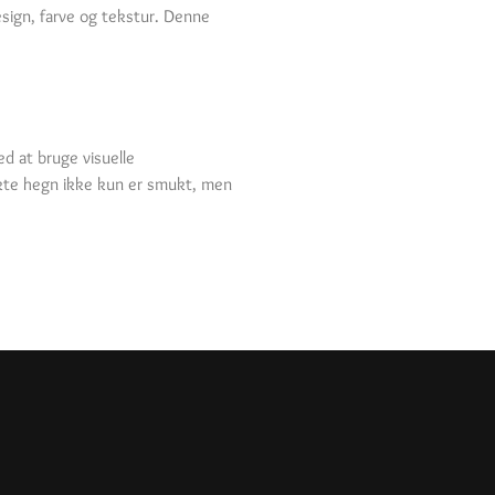
sign, farve og tekstur. Denne
ed at bruge visuelle
fekte hegn ikke kun er smukt, men