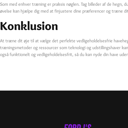
Som med enhver træning er praksis nøglen. Tag billeder af de hegn, d
øvelse kan hjælpe dig med at finjustere dine præferencer og træne dit ø
Konklusion
At træne dit øje til at vælge det perfekte vedligeholdelsesfrie havehe
træningsmetoder og ressourcer som teknologi og udstillingshaver kan d
også funktionelt og vedligeholdelsesfrit, så du kan nyde din have ude