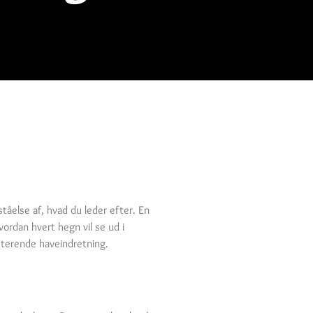
åelse af, hvad du leder efter. En
hvordan hvert hegn vil se ud i
isterende haveindretning.