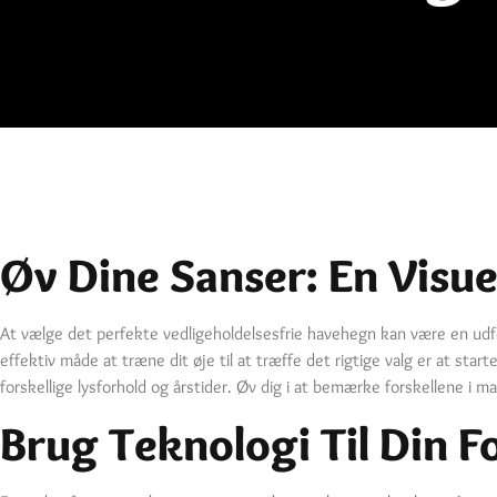
Øv Dine Sanser: En Visu
At vælge det perfekte vedligeholdelsesfrie havehegn kan være en udfo
effektiv måde at træne dit øje til at træffe det rigtige valg er at star
forskellige lysforhold og årstider. Øv dig i at bemærke forskellene i 
Brug Teknologi Til Din F