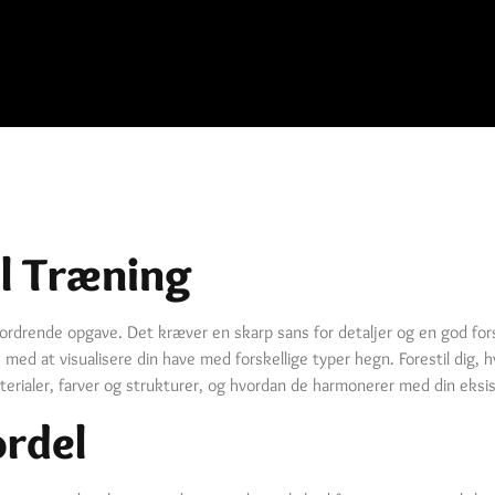
el Træning
rdrende opgave. Det kræver en skarp sans for detaljer og en god forst
te med at visualisere din have med forskellige typer hegn. Forestil dig, 
materialer, farver og strukturer, og hvordan de harmonerer med din eks
ordel