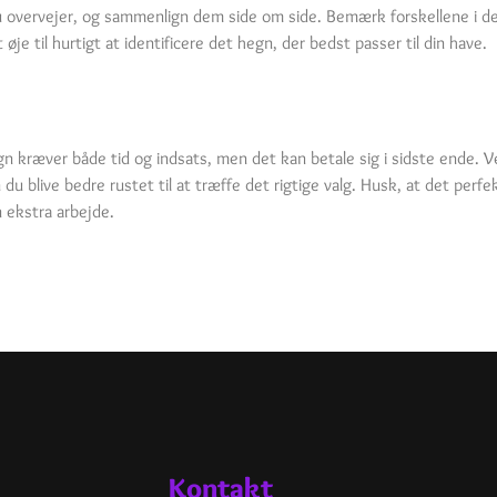
u overvejer, og sammenlign dem side om side. Bemærk forskellene i de
je til hurtigt at identificere det hegn, der bedst passer til din have.
gn kræver både tid og indsats, men det kan betale sig i sidste ende. V
u blive bedre rustet til at træffe det rigtige valg. Husk, at det per
n ekstra arbejde.
Kontakt