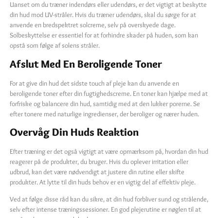
Uanset om du træner indendørs eller udendørs, er det vigtigt at beskytte
din hud mod UV-stråler. Hvis du træner udendørs, skal du sørge for at
anvende en bredspektret solcreme, selv på overskyede dage.
Solbeskyttelse er essentiel for at forhindre skader på huden, som kan
opstå som følge af solens stråler.
Afslut Med En Beroligende Toner
For at give din hud det sidste touch af pleje kan du anvende en
beroligende toner efter din fugtighedscreme. En toner kan hjælpe med at
forfriske og balancere din hud, samtidig med at den lukker porerne. Se
efter tonere med naturlige ingredienser, der beroliger og nærer huden.
Overvåg Din Huds Reaktion
Efter træning er det også vigtigt at være opmærksom på, hvordan din hud
reagerer på de produkter, du bruger. Hvis du oplever irritation eller
udbrud, kan det være nødvendigt at justere din rutine eller skifte
produkter. At lytte til din huds behov er en vigtig del af effektiv pleje.
Ved at følge disse råd kan du sikre, at din hud forbliver sund og strålende,
selv efter intense træningssessioner. En god plejerutine er nøglen til at